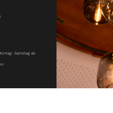
)
 Montag- Samstag ab
am