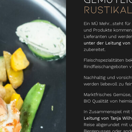
Rustikal
Ein MÜ Mehr…steht für Q
und Produkte kommen v
Lieferanten und werde
unter der Leitung von
zubereitet.
Fleischspezialitäten 
Rindfleischangeboten v
Nachhaltig und vorsich
werden liebevoll zu fei
Marktfrisches Gemüse, 
BIO Qualität von heim
In Zusammenspiel mit 
Leitung von Tanja Wil
Reise abgerundet mit u
Biergenusses oder ande