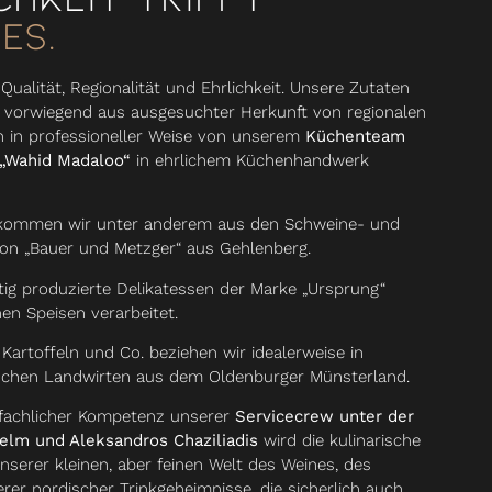
es.
ualität, Regionalität und Ehrlichkeit. Unsere Zutaten
orwiegend aus ausgesuchter Herkunft von regionalen
n in professioneller Weise von unserem
Küchenteam
 „Wahid Madaloo“
in ehrlichem Küchenhandwerk
bekommen wir unter anderem aus den Schweine- und
on „Bauer und Metzger“ aus Gehlenberg.
tig produzierte Delikatessen der Marke „Ursprung“
nen Speisen verarbeitet.
Kartoffeln und Co. beziehen wir idealerweise in
ischen Landwirten aus dem Oldenburger Münsterland.
fachlicher Kompetenz unserer
Servicecrew unter der
helm und Aleksandros Chaziliadis
wird die kulinarische
nserer kleinen, aber feinen Welt des Weines, des
rer nordischer Trinkgeheimnisse, die sicherlich auch