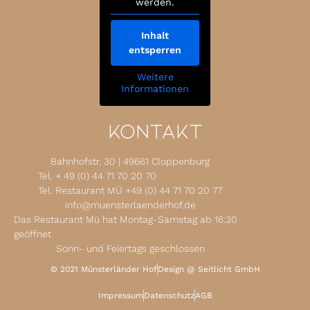
werden.
Inhalt
entsperren
Weitere
Informationen
Kontakt
Bahnhofstr. 30 | 49661 Cloppenburg
Tel. + 49 (0) 44 71 70 20 70
Tel. Restaurant MÜ +49 (0) 44 71 70 20 77
info@muensterlaenderhof.de
Das Restaurant Mü hat Montag-Samstag ab 16:30
geöffnet
Sonn- und Feiertags geschlossen
© 2021 Münsterländer Hof
Design @ Seitlicht GmbH
Impressum
Datenschutz
AGB