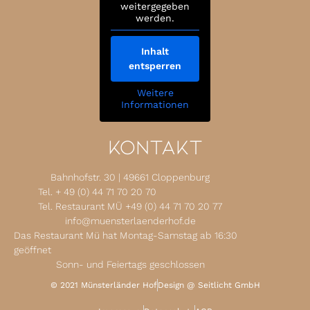
weitergegeben
werden.
Inhalt
entsperren
Weitere
Informationen
Kontakt
Bahnhofstr. 30 | 49661 Cloppenburg
Tel. + 49 (0) 44 71 70 20 70
Tel. Restaurant MÜ +49 (0) 44 71 70 20 77
info@muensterlaenderhof.de
Das Restaurant Mü hat Montag-Samstag ab 16:30
geöffnet
Sonn- und Feiertags geschlossen
© 2021 Münsterländer Hof
Design @ Seitlicht GmbH